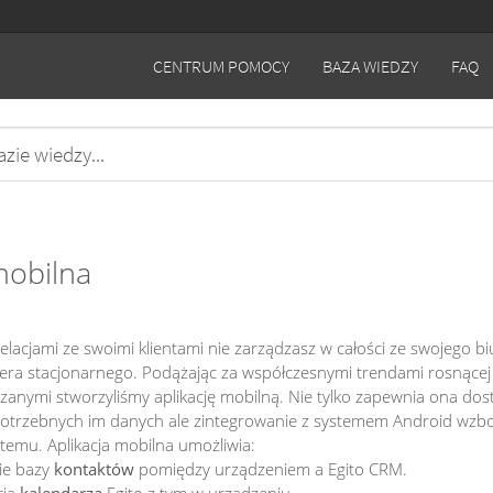
Skip to content
CENTRUM POMOCY
BAZA WIEDZY
FAQ
mobilna
relacjami ze swoimi klientami nie zarządzasz w całości ze swojego bi
ra stacjonarnego. Podążając za współczesnymi trendami rosnącej 
zanymi stworzyliśmy aplikację mobilną. Nie tylko zapewnia ona do
otrzebnych im danych ale zintegrowanie z systemem Android wzb
temu. Aplikacja mobilna umożliwia:
ie bazy
kontaktów
pomiędzy urządzeniem a Egito CRM.