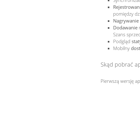
Synchroniza
Rejestrowan
pomiędzy dz
Nagrywanie
Dodawanie
n
Szans sprze
Podgląd
sta
Mobilny
dos
Skąd pobrać ap
Pierwszą wersję a