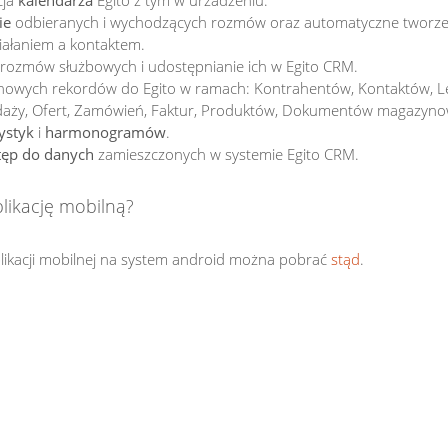
cja
kalendarza
Egito z tym w urzadzeniu.
ie
odbieranych i wychodzących rozmów oraz automatyczne tworze
iałaniem a kontaktem.
rozmów służbowych i udostępnianie ich w Egito CRM.
owych rekordów do Egito w ramach: Kontrahentów, Kontaktów, Le
daży, Ofert, Zamówień, Faktur, Produktów, Dokumentów magazynow
tystyk
i
harmonogramów
.
tęp do danych
zamieszczonych w systemie Egito CRM.
likację mobilną?
plikacji mobilnej na system android można pobrać
stąd
.