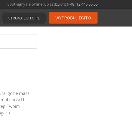
Spotkajmy się online
lub zadzwoń:
(+48) 12 446 66 66
WYPRÓBUJ EGITO
STRONA EGITO.PL
ura, gdzie masz
mobilności i
stęp Twoim
ogaca